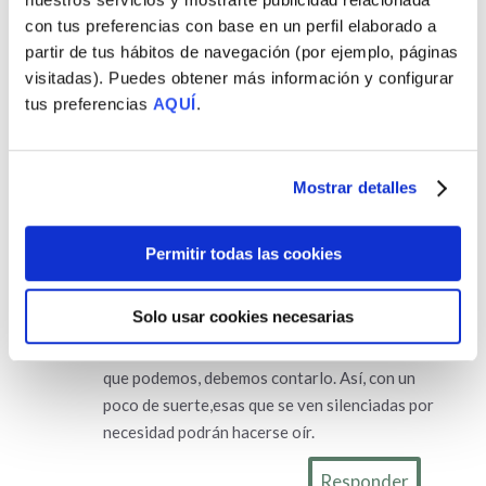
¿Conectamos?
con tus preferencias con base en un perfil elaborado a
partir de tus hábitos de navegación (por ejemplo, páginas
visitadas). Puedes obtener más información y configurar
tus preferencias
AQUÍ
.
Mostrar detalles
10 Comentarios
Asteroidea
el 05/07/2016 a las 13:09
Permitir todas las cookies
No diré que me gusta, voy a decir que ME
ENCANTA. Entiendo que hay personas que
Solo usar cookies necesarias
vean la necesidad de callarselo (entorno
social, familiares mayores…), pero aquellas
que podemos, debemos contarlo. Así, con un
poco de suerte,esas que se ven silenciadas por
necesidad podrán hacerse oír.
Responder