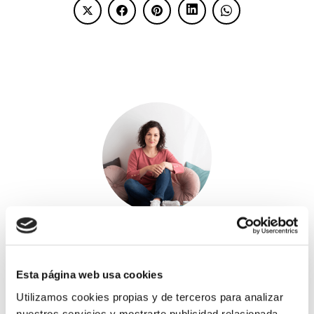
Hola, soy María José y estoy aquí
para ayudarte si sientes que la
infertilidad te está robando tu
vida.
Esta página web usa cookies
Utilizamos cookies propias y de terceros para analizar
nuestros servicios y mostrarte publicidad relacionada