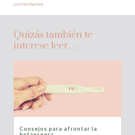
comentarios.
Quizás también te
interese leer…
Consejos para afrontar la
betaespera