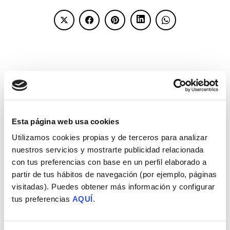
Esta página web usa cookies
Utilizamos cookies propias y de terceros para analizar
nuestros servicios y mostrarte publicidad relacionada
con tus preferencias con base en un perfil elaborado a
partir de tus hábitos de navegación (por ejemplo, páginas
Hola, soy María José y estoy aquí
visitadas). Puedes obtener más información y configurar
para ayudarte si sientes que la
tus preferencias
AQUÍ
.
infertilidad te está robando tu
vida.