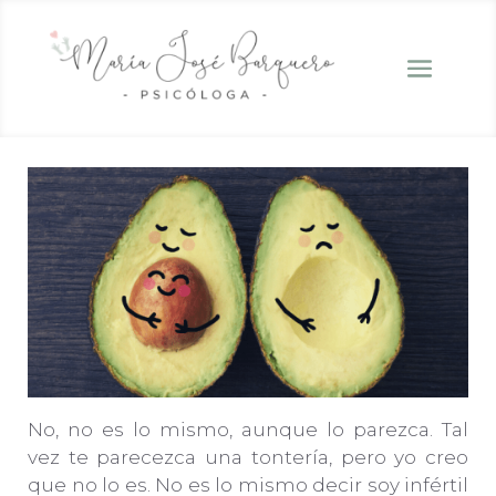
No, no es lo mismo, aunque lo parezca. Tal
vez te parecezca una tontería, pero yo creo
que no lo es. No es lo mismo decir soy infértil