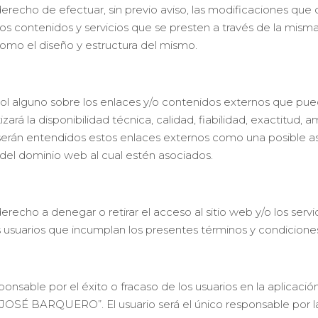
ho de efectuar, sin previo aviso, las modificaciones que c
los contenidos y servicios que se presten a través de la mism
como el diseño y estructura del mismo.
guno sobre los enlaces y/o contenidos externos que puedan 
ará la disponibilidad técnica, calidad, fiabilidad, exactitud, 
o serán entendidos estos enlaces externos como una posible as
e del dominio web al cual estén asociados.
ho a denegar o retirar el acceso al sitio web y/o los servic
os usuarios que incumplan los presentes términos y condicione
ble por el éxito o fracaso de los usuarios en la aplicación 
JOSÉ BARQUERO”. El usuario será el único responsable por la