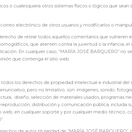
máticos o cualesquiera otros sistemas físicos o lógicos que sea
e correo electrónico de otros usuarios y modificarlos o manipu
cho de retirar todos aquellos comentarios que vulneren el 
pornográficos, que atenten contra la juventud o la infancia, el
ublicación. En cualquier caso, “MARÍA JOSÉ BARQUERO” no se
pinión que contenga el sitio web.
dos los derechos de propiedad intelectual e industrial del 
 enunciativo, pero no limitativo, son: imágenes, sonido, fotogra
uctura, diseño, selección de materiales usados, programas ne
eproducción, distribución y comunicación pública, incluida s
io web, en cualquier soporte y por cualquier medio técnico, con
”.
derechos de autor titularidad de “MARÍA JOSÉ BARQUERO”, pod