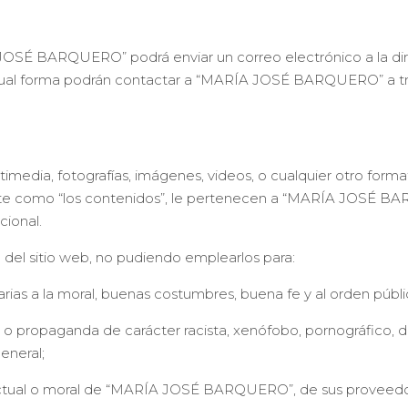
 JOSÉ BARQUERO” podrá enviar un correo electrónico a la di
ual forma podrán contactar a “MARÍA JOSÉ BARQUERO” a t
ltimedia, fotografías, imágenes, videos, o cualquier otro form
ante como “los contenidos”, le pertenecen a “MARÍA JOSÉ BA
cional.
o del sitio web, no pudiendo emplearlos para:
ntrarias a la moral, buenas costumbres, buena fe y al orden públi
 o propaganda de carácter racista, xenófobo, pornográfico, d
eneral;
electual o moral de “MARÍA JOSÉ BARQUERO”, de sus proveedo