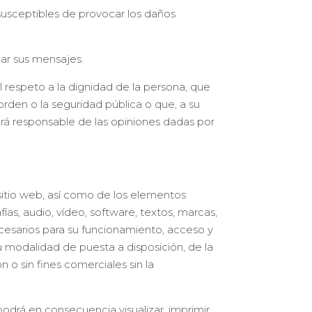
n susceptibles de provocar los daños
lar sus mensajes.
respeto a la dignidad de la persona, que
 orden o la seguridad pública o que, a su
rá responsable de las opiniones dadas por
sitio web, así como de los elementos
fías, audio, vídeo, software, textos, marcas,
cesarios para su funcionamiento, acceso y
u modalidad de puesta a disposición, de la
 o sin fines comerciales sin la
rá en consecuencia visualizar, imprimir,