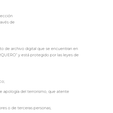
rección
ravés de
ato de archivo digital que se encuentran en
RQUERO” y está protegido por las leyes de
co;
e apología del terrorismo, que atente
res o de terceras personas;