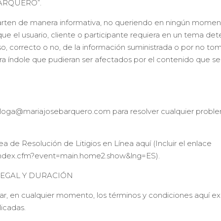
 BARQUERO”.
mparten de manera informativa, no queriendo en ningún mom
que el usuario, cliente o participante requiera en un tema det
, correcto o no, de la información suministrada o por no to
ra índole que pudieran ser afectados por el contenido que s
sicologa@mariajosebarquero.com para resolver cualquier probl
a de Resolución de Litigios en Línea aquí (Incluir el enlace
/index.cfm?event=main.home2.show&lng=ES).
LEGAL Y DURACIÓN
n cualquier momento, los términos y condiciones aquí expue
icadas.