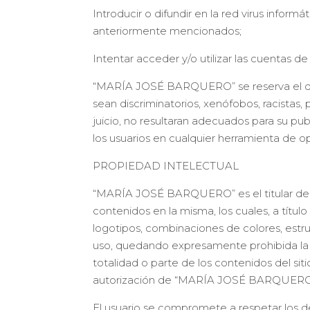
Introducir o difundir en la red virus infor
anteriormente mencionados;
Intentar acceder y/o utilizar las cuentas d
“MARÍA JOSÉ BARQUERO” se reserva el dere
sean discriminatorios, xenófobos, racistas, 
juicio, no resultaran adecuados para su p
los usuarios en cualquier herramienta de o
PROPIEDAD INTELECTUAL
“MARÍA JOSÉ BARQUERO” es el titular de to
contenidos en la misma, los cuales, a título
logotipos, combinaciones de colores, estr
uso, quedando expresamente prohibida la r
totalidad o parte de los contenidos del sit
autorización de “MARÍA JOSÉ BARQUERO
El usuario se compromete a respetar los 